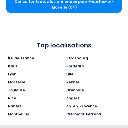
Consulter toutes les annonces pour Meurthe-et-
Moselle (54)
Top localisations
Île-de-France
Strasbourg
Paris
Bordeaux
Lyon
Lille
Marseille
Rennes
Toulouse
Grenoble
Nice
Angers
Nantes
Aix-en-Provence
Montpellier
Clermont-Ferrand