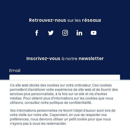
Retrouvez-nous
sur les
réseaux
Inscrivez-vous
à notre
newsletter
Email
Ce site web stocke des cookies sur votre ordinateur. Ces cookies
permettent d'améliorer votre expérience de site web et de fournir des
Profil
services plus personnalisés, à la fois sur ce site et via d'autres
médias. Pour obtenir plus d'informations sur les cookies que nous
utilisons, consultez notre politique de confidentialité.
Vos informations personnelles ne feront l'objet d'aucun suivi lors de
votre visite sur notre site. Cependant, en vue de respecter vos
préférences, nous devrons utiliser un petit cookie pour que nous
n'ayons pas à vous les redemander.