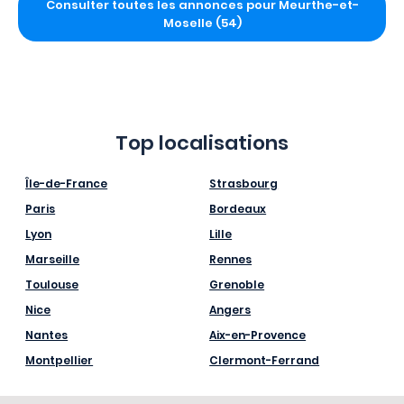
Consulter toutes les annonces pour Meurthe-et-
Moselle (54)
Top localisations
Île-de-France
Strasbourg
Paris
Bordeaux
Lyon
Lille
Marseille
Rennes
Toulouse
Grenoble
Nice
Angers
Nantes
Aix-en-Provence
Montpellier
Clermont-Ferrand