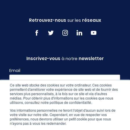
Retrouvez-nous
sur les
réseaux
Inscrivez-vous
à notre
newsletter
Email
Ce site web stocke des cookies sur votre ordinateur. Ces cookies
permettent d'améliorer votre expérience de site web et de fournir des
Profil
services plus personnalisés, à la fois sur ce site et via d'autres
médias. Pour obtenir plus d'informations sur les cookies que nous
utilisons, consultez notre politique de confidentialité.
Vos informations personnelles ne feront l'objet d'aucun suivi lors de
votre visite sur notre site. Cependant, en vue de respecter vos
préférences, nous devrons utiliser un petit cookie pour que nous
n'ayons pas à vous les redemander.