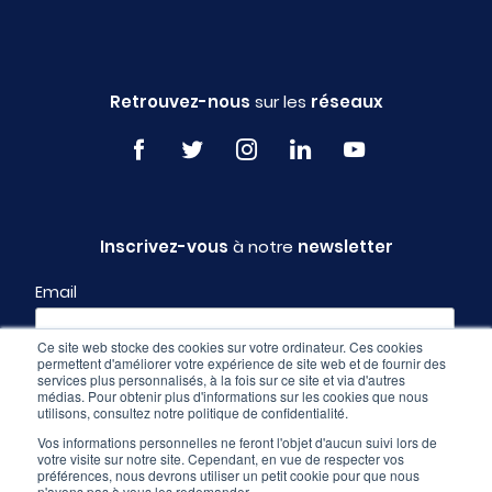
Retrouvez-nous
sur les
réseaux
Inscrivez-vous
à notre
newsletter
Email
Ce site web stocke des cookies sur votre ordinateur. Ces cookies
permettent d'améliorer votre expérience de site web et de fournir des
Profil
services plus personnalisés, à la fois sur ce site et via d'autres
médias. Pour obtenir plus d'informations sur les cookies que nous
utilisons, consultez notre politique de confidentialité.
Vos informations personnelles ne feront l'objet d'aucun suivi lors de
votre visite sur notre site. Cependant, en vue de respecter vos
préférences, nous devrons utiliser un petit cookie pour que nous
n'ayons pas à vous les redemander.