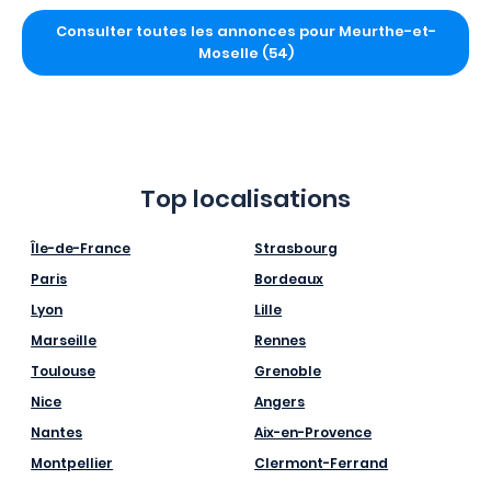
Consulter toutes les annonces pour Meurthe-et-
Moselle (54)
Top localisations
Île-de-France
Strasbourg
Paris
Bordeaux
Lyon
Lille
Marseille
Rennes
Toulouse
Grenoble
Nice
Angers
Nantes
Aix-en-Provence
Montpellier
Clermont-Ferrand