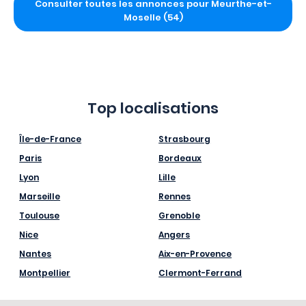
Consulter toutes les annonces pour Meurthe-et-
Moselle (54)
Top localisations
Île-de-France
Strasbourg
Paris
Bordeaux
Lyon
Lille
Marseille
Rennes
Toulouse
Grenoble
Nice
Angers
Nantes
Aix-en-Provence
Montpellier
Clermont-Ferrand