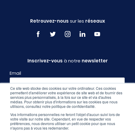
Retrouvez-nous
sur les
réseaux
Inscrivez-vous
à notre
newsletter
Email
Ce site web stocke des cookies sur votre ordinateur. Ces cookies
permettent d'améliorer votre expérience de site web et de fournir des
Profil
services plus personnalisés, à la fois sur ce site et via d'autres
médias. Pour obtenir plus d'informations sur les cookies que nous
utilisons, consultez notre politique de confidentialité.
Vos informations personnelles ne feront l'objet d'aucun suivi lors de
votre visite sur notre site. Cependant, en vue de respecter vos
préférences, nous devrons utiliser un petit cookie pour que nous
n'ayons pas à vous les redemander.