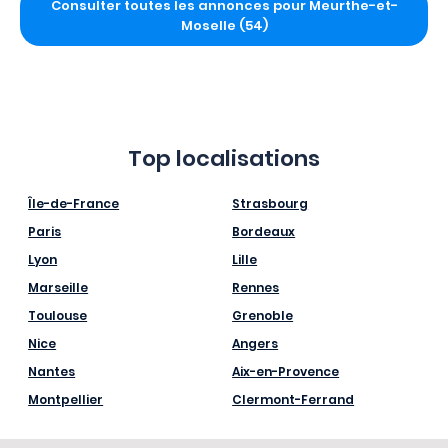
Consulter toutes les annonces pour Meurthe-et-
Moselle (54)
Top localisations
Île-de-France
Strasbourg
Paris
Bordeaux
Lyon
Lille
Marseille
Rennes
Toulouse
Grenoble
Nice
Angers
Nantes
Aix-en-Provence
Montpellier
Clermont-Ferrand