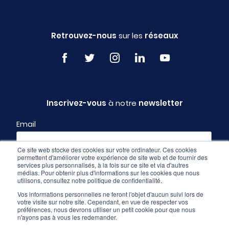
Retrouvez-nous
sur les
réseaux
Inscrivez-vous
à notre
newsletter
Email
Ce site web stocke des cookies sur votre ordinateur. Ces cookies
permettent d'améliorer votre expérience de site web et de fournir des
Profil
services plus personnalisés, à la fois sur ce site et via d'autres
médias. Pour obtenir plus d'informations sur les cookies que nous
utilisons, consultez notre politique de confidentialité.
Vos informations personnelles ne feront l'objet d'aucun suivi lors de
votre visite sur notre site. Cependant, en vue de respecter vos
préférences, nous devrons utiliser un petit cookie pour que nous
n'ayons pas à vous les redemander.