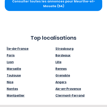
Consulter toutes les annonces pour Meurthe-et-
Moselle (54)
Top localisations
Île-de-France
Strasbourg
Paris
Bordeaux
Lyon
Lille
Marseille
Rennes
Toulouse
Grenoble
Nice
Angers
Nantes
Aix-en-Provence
Montpellier
Clermont-Ferrand