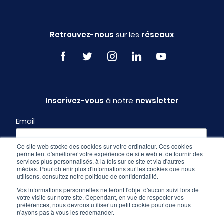
Retrouvez-nous
sur les
réseaux
Inscrivez-vous
à notre
newsletter
Email
Ce site web stocke des cookies sur votre ordinateur. Ces cookies
permettent d'améliorer votre expérience de site web et de fournir des
Profil
services plus personnalisés, à la fois sur ce site et via d'autres
médias. Pour obtenir plus d'informations sur les cookies que nous
utilisons, consultez notre politique de confidentialité.
Vos informations personnelles ne feront l'objet d'aucun suivi lors de
votre visite sur notre site. Cependant, en vue de respecter vos
préférences, nous devrons utiliser un petit cookie pour que nous
n'ayons pas à vous les redemander.