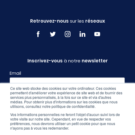
Retrouvez-nous
sur les
réseaux
Inscrivez-vous
à notre
newsletter
Email
Ce site web stocke des cookies sur votre ordinateur. Ces cookies
permettent d'améliorer votre expérience de site web et de fournir des
Profil
services plus personnalisés, à la fois sur ce site et via d'autres
médias. Pour obtenir plus d'informations sur les cookies que nous
utilisons, consultez notre politique de confidentialité.
Vos informations personnelles ne feront l'objet d'aucun suivi lors de
votre visite sur notre site. Cependant, en vue de respecter vos
préférences, nous devrons utiliser un petit cookie pour que nous
n'ayons pas à vous les redemander.