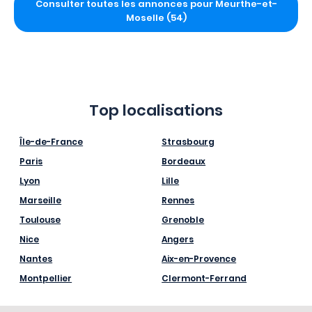
Consulter toutes les annonces pour Meurthe-et-
Moselle (54)
Top localisations
Île-de-France
Strasbourg
Paris
Bordeaux
Lyon
Lille
Marseille
Rennes
Toulouse
Grenoble
Nice
Angers
Nantes
Aix-en-Provence
Montpellier
Clermont-Ferrand