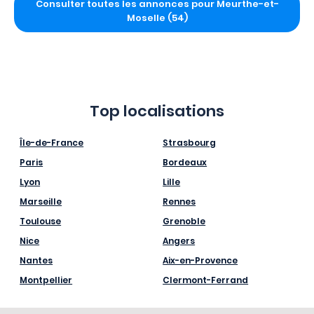
Consulter toutes les annonces pour Meurthe-et-
Moselle (54)
Top localisations
Île-de-France
Strasbourg
Paris
Bordeaux
Lyon
Lille
Marseille
Rennes
Toulouse
Grenoble
Nice
Angers
Nantes
Aix-en-Provence
Montpellier
Clermont-Ferrand