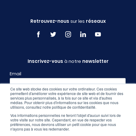
Retrouvez-nous
sur les
réseaux
Inscrivez-vous
à notre
newsletter
Email
Ce site web stocke des cookies sur votre ordinateur. Ces cookies
permettent d'améliorer votre expérience de site web et de fournir des
Profil
services plus personnalisés, à la fois sur ce site et via d'autres
médias. Pour obtenir plus d'informations sur les cookies que nous
utilisons, consultez notre politique de confidentialité.
Vos informations personnelles ne feront l'objet d'aucun suivi lors de
votre visite sur notre site. Cependant, en vue de respecter vos
préférences, nous devrons utiliser un petit cookie pour que nous
n'ayons pas à vous les redemander.