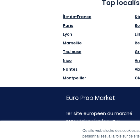
Top locali
Île-de-France
St
Paris
Bo
Lyon
Lil
Marseille
Re
Toulouse
Gr
Nice
An
Nantes
Ai
Montpellier
Cl
Euro Prop Market
1er site européen du marché
immobilier d'entreprise
Ce site web stocke des cookies sur
personnalisés, à la fois sur ce sit