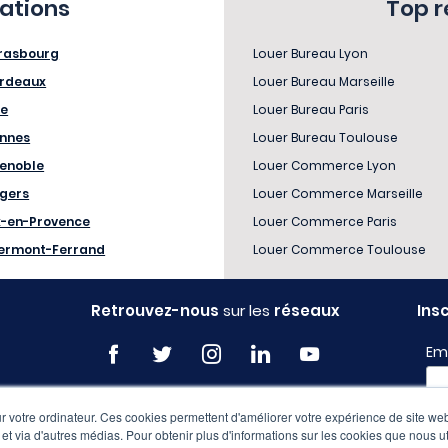
sations
Top 
rasbourg
Louer Bureau Lyon
rdeaux
Louer Bureau Marseille
le
Louer Bureau Paris
nnes
Louer Bureau Toulouse
enoble
Louer Commerce Lyon
gers
Louer Commerce Marseille
x-en-Provence
Louer Commerce Paris
ermont-Ferrand
Louer Commerce Toulouse
Retrouvez-nous
sur les
réseaux
Ins
Em
 votre ordinateur. Ces cookies permettent d'améliorer votre expérience de site web
Pro
e et via d'autres médias. Pour obtenir plus d'informations sur les cookies que nous ut