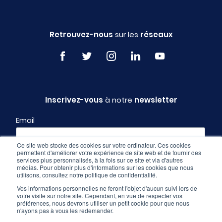
Retrouvez-nous
sur les
réseaux
Inscrivez-vous
à notre
newsletter
Email
Ce site web stocke des cookies sur votre ordinateur. Ces cookies
permettent d'améliorer votre expérience de site web et de fournir des
Profil
services plus personnalisés, à la fois sur ce site et via d'autres
médias. Pour obtenir plus d'informations sur les cookies que nous
utilisons, consultez notre politique de confidentialité.
Vos informations personnelles ne feront l'objet d'aucun suivi lors de
votre visite sur notre site. Cependant, en vue de respecter vos
préférences, nous devrons utiliser un petit cookie pour que nous
n'ayons pas à vous les redemander.