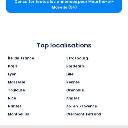
Consulter toutes les annonces pour Meurthe-et-
Moselle (54)
Top localisations
Île-de-France
Strasbourg
Paris
Bordeaux
Lyon
Lille
Marseille
Rennes
Toulouse
Grenoble
Nice
Angers
Nantes
Aix-en-Provence
Montpellier
Clermont-Ferrand