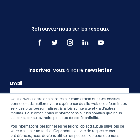
Retrouvez-nous
sur les
réseaux
Inscrivez-vous
à notre
newsletter
Email
Ce site web stocke des cookies sur votre ordinateur. Ces cookies
permettent d'améliorer votre expérience de site web et de fournir des
Profil
services plus personnalisés, à la fois sur ce site et via d'autres
médias. Pour obtenir plus d'informations sur les cookies que nous
utilisons, consultez notre politique de confidentialité.
Vos informations personnelles ne feront l'objet d'aucun suivi lors de
votre visite sur notre site. Cependant, en vue de respecter vos
préférences, nous devrons utiliser un petit cookie pour que nous
n'ayons pas à vous les redemander.