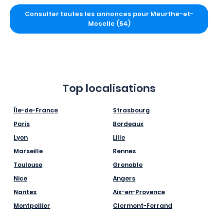
Consulter toutes les annonces pour Meurthe-et-
Moselle (54)
Top localisations
Île-de-France
Strasbourg
Paris
Bordeaux
Lyon
Lille
Marseille
Rennes
Toulouse
Grenoble
Nice
Angers
Nantes
Aix-en-Provence
Montpellier
Clermont-Ferrand