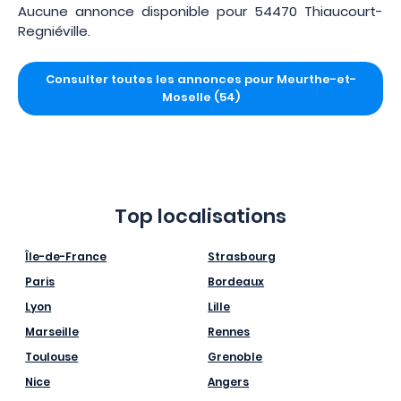
Aucune annonce disponible pour 54470 Thiaucourt-
Regniéville.
Consulter toutes les annonces pour Meurthe-et-
Moselle (54)
Top localisations
Île-de-France
Strasbourg
Paris
Bordeaux
Lyon
Lille
Marseille
Rennes
Toulouse
Grenoble
Nice
Angers