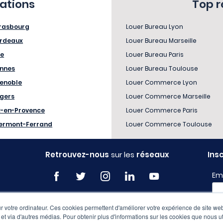
sations
Top 
rasbourg
Louer Bureau Lyon
rdeaux
Louer Bureau Marseille
le
Louer Bureau Paris
nnes
Louer Bureau Toulouse
enoble
Louer Commerce Lyon
gers
Louer Commerce Marseille
x-en-Provence
Louer Commerce Paris
ermont-Ferrand
Louer Commerce Toulouse
Retrouvez-nous
sur les
réseaux
Ins
Em
 votre ordinateur. Ces cookies permettent d'améliorer votre expérience de site web
Pro
e et via d'autres médias. Pour obtenir plus d'informations sur les cookies que nous ut