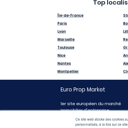
Top locali
Île-de-France
St
Paris
Bo
Lyon
Lil
Marseille
Re
Toulouse
Gr
Nice
An
Nantes
Ai
Montpellier
Cl
Euro Prop Market
1er site européen du marché
immobilier d'entreprise
Ce site web stocke des cookies sur
personnalisés, à la fois sur ce sit