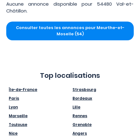
Aucune annonce disponible pour 54480 Val-et-
Châtillon.
Consulter toutes les annonces pour Meurthe-et-
Moselle (54)
Top localisations
Île-de-France
Strasbourg
Paris
Bordeaux
Lyon
Lille
Marseille
Rennes
Toulouse
Grenoble
Nice
Angers