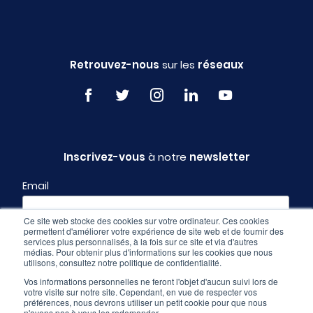
Retrouvez-nous
sur les
réseaux
Inscrivez-vous
à notre
newsletter
Email
Ce site web stocke des cookies sur votre ordinateur. Ces cookies
permettent d'améliorer votre expérience de site web et de fournir des
Profil
services plus personnalisés, à la fois sur ce site et via d'autres
médias. Pour obtenir plus d'informations sur les cookies que nous
utilisons, consultez notre politique de confidentialité.
Vos informations personnelles ne feront l'objet d'aucun suivi lors de
votre visite sur notre site. Cependant, en vue de respecter vos
préférences, nous devrons utiliser un petit cookie pour que nous
n'ayons pas à vous les redemander.