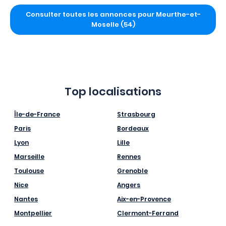
Consulter toutes les annonces pour Meurthe-et-
Moselle (54)
Top localisations
Île-de-France
Strasbourg
Paris
Bordeaux
Lyon
Lille
Marseille
Rennes
Toulouse
Grenoble
Nice
Angers
Nantes
Aix-en-Provence
Montpellier
Clermont-Ferrand