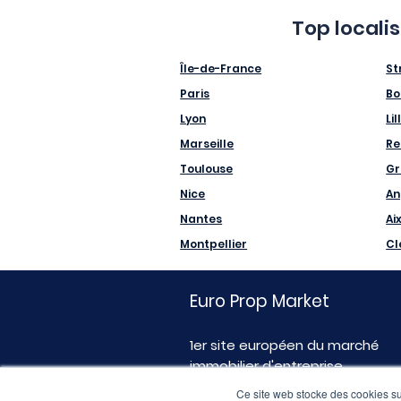
Top locali
Île-de-France
St
Paris
Bo
Lyon
Lil
Marseille
Re
Toulouse
Gr
Nice
An
Nantes
Ai
Montpellier
Cl
Euro Prop Market
1er site européen du marché
immobilier d'entreprise
Ce site web stocke des cookies sur