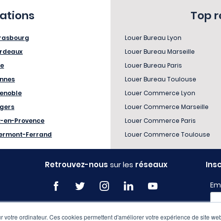
sations
Top 
rasbourg
Louer Bureau Lyon
rdeaux
Louer Bureau Marseille
le
Louer Bureau Paris
nnes
Louer Bureau Toulouse
enoble
Louer Commerce Lyon
gers
Louer Commerce Marseille
x-en-Provence
Louer Commerce Paris
ermont-Ferrand
Louer Commerce Toulouse
Retrouvez-nous
sur les
réseaux
Ins
Em
 votre ordinateur. Ces cookies permettent d'améliorer votre expérience de site web
Pro