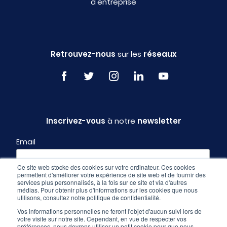
d'entreprise
Retrouvez-nous
sur les
réseaux
Inscrivez-vous
à notre
newsletter
Email
Ce site web stocke des cookies sur votre ordinateur. Ces cookies
permettent d'améliorer votre expérience de site web et de fournir des
Profil
services plus personnalisés, à la fois sur ce site et via d'autres
médias. Pour obtenir plus d'informations sur les cookies que nous
utilisons, consultez notre politique de confidentialité.
Vos informations personnelles ne feront l'objet d'aucun suivi lors de
votre visite sur notre site. Cependant, en vue de respecter vos
préférences, nous devrons utiliser un petit cookie pour que nous