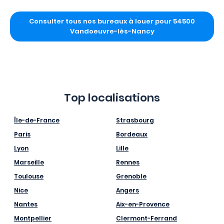
Consulter tous nos bureaux à louer pour 54500
Vandoeuvre-lès-Nancy
Top localisations
Île-de-France
Strasbourg
Paris
Bordeaux
Lyon
Lille
Marseille
Rennes
Toulouse
Grenoble
Nice
Angers
Nantes
Aix-en-Provence
Montpellier
Clermont-Ferrand