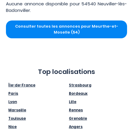
Aucune annonce disponible pour 54540 Neuviller-lès-
Badonviller.
Consulter toutes les annonces pour Meurthe-et-
Moselle (54)
Top localisations
Île-de-France
Strasbourg
Paris
Bordeaux
Lyon
Lille
Marseille
Rennes
Toulouse
Grenoble
Nice
Angers