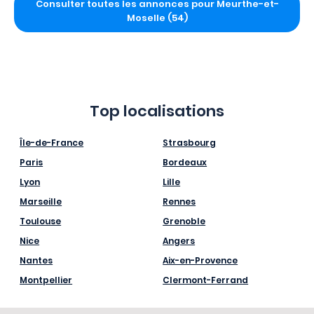
Consulter toutes les annonces pour Meurthe-et-
Moselle (54)
Top localisations
Île-de-France
Strasbourg
Paris
Bordeaux
Lyon
Lille
Marseille
Rennes
Toulouse
Grenoble
Nice
Angers
Nantes
Aix-en-Provence
Montpellier
Clermont-Ferrand