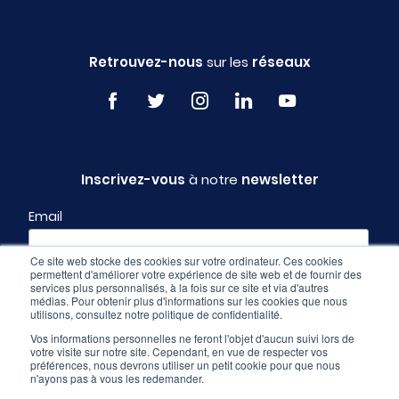
Retrouvez-nous
sur les
réseaux
Inscrivez-vous
à notre
newsletter
Email
Ce site web stocke des cookies sur votre ordinateur. Ces cookies
permettent d'améliorer votre expérience de site web et de fournir des
Profil
services plus personnalisés, à la fois sur ce site et via d'autres
médias. Pour obtenir plus d'informations sur les cookies que nous
utilisons, consultez notre politique de confidentialité.
Vos informations personnelles ne feront l'objet d'aucun suivi lors de
votre visite sur notre site. Cependant, en vue de respecter vos
préférences, nous devrons utiliser un petit cookie pour que nous
n'ayons pas à vous les redemander.