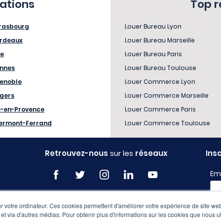
sations
Top 
rasbourg
Louer Bureau Lyon
rdeaux
Louer Bureau Marseille
le
Louer Bureau Paris
nnes
Louer Bureau Toulouse
enoble
Louer Commerce Lyon
gers
Louer Commerce Marseille
x-en-Provence
Louer Commerce Paris
ermont-Ferrand
Louer Commerce Toulouse
Retrouvez-nous
sur les
réseaux
Ins
Em
 votre ordinateur. Ces cookies permettent d'améliorer votre expérience de site web
Pro
e et via d'autres médias. Pour obtenir plus d'informations sur les cookies que nous ut