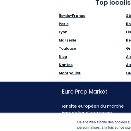
Top locali
Île-de-France
St
Paris
Bo
Lyon
Lil
Marseille
Re
Toulouse
Gr
Nice
An
Nantes
Ai
Montpellier
Cl
Euro Prop Market
1er site européen du marché
immobilier d'entreprise
Ce site web stocke des cookies sur
personnalisés, à la fois sur ce sit