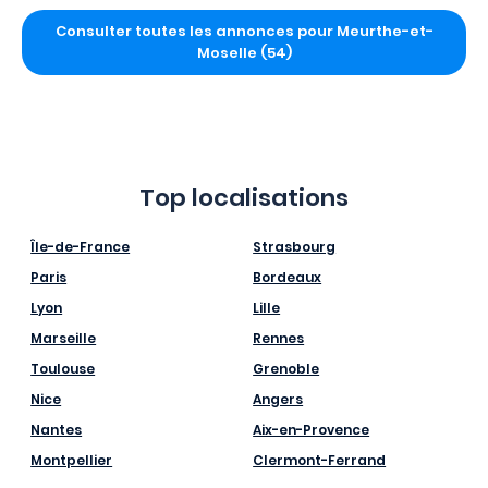
Consulter toutes les annonces pour Meurthe-et-
Moselle (54)
Top localisations
Île-de-France
Strasbourg
Paris
Bordeaux
Lyon
Lille
Marseille
Rennes
Toulouse
Grenoble
Nice
Angers
Nantes
Aix-en-Provence
Montpellier
Clermont-Ferrand