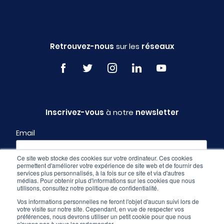
Retrouvez-nous
sur les
réseaux
Inscrivez-vous
à notre
newsletter
Email
Ce site web stocke des cookies sur votre ordinateur. Ces cookies
permettent d'améliorer votre expérience de site web et de fournir des
Profil
services plus personnalisés, à la fois sur ce site et via d'autres
médias. Pour obtenir plus d'informations sur les cookies que nous
utilisons, consultez notre politique de confidentialité.
Vos informations personnelles ne feront l'objet d'aucun suivi lors de
votre visite sur notre site. Cependant, en vue de respecter vos
préférences, nous devrons utiliser un petit cookie pour que nous
n'ayons pas à vous les redemander.