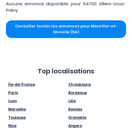
Aucune annonce disponible pour 54700 Villers-sous-
Prény.
Consulter toutes les annonces pour Meurthe-et-
Moselle (54)
Top localisations
Île-de-France
Strasbourg
Paris
Bordeaux
Lyon
Lille
Marseille
Rennes
Toulouse
Grenoble
Nice
Angers