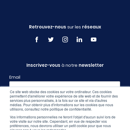
Retrouvez-nous
sur les
réseaux
Inscrivez-vous
à notre
newsletter
Email
Ce site web stocke des cookies sur votre ordinateur. Ces cookies
permettent d'améliorer votre expérience de site web et de fournir des
Profil
services plus personnalisés, à la fois sur ce site et via d'autres
médias. Pour obtenir plus d'informations sur les cookies que nous
utilisons, consultez notre politique de confidentialité.
Vos informations personnelles ne feront l'objet d'aucun suivi lors de
votre visite sur notre site. Cependant, en vue de respecter vos
préférences, nous devrons utiliser un petit cookie pour que nous
n'ayons pas à vous les redemander.