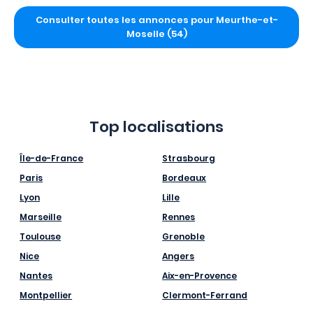
Consulter toutes les annonces pour Meurthe-et-
Moselle (54)
Top localisations
Île-de-France
Strasbourg
Paris
Bordeaux
Lyon
Lille
Marseille
Rennes
Toulouse
Grenoble
Nice
Angers
Nantes
Aix-en-Provence
Montpellier
Clermont-Ferrand