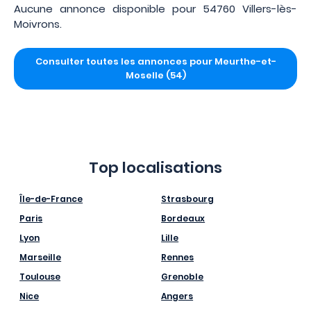
Aucune annonce disponible pour 54760 Villers-lès-
Moivrons.
Consulter toutes les annonces pour Meurthe-et-
Moselle (54)
Top localisations
Île-de-France
Strasbourg
Paris
Bordeaux
Lyon
Lille
Marseille
Rennes
Toulouse
Grenoble
Nice
Angers