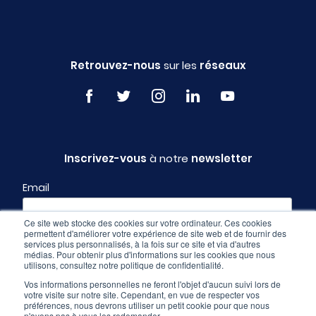
Retrouvez-nous
sur les
réseaux
Inscrivez-vous
à notre
newsletter
Email
Ce site web stocke des cookies sur votre ordinateur. Ces cookies
permettent d'améliorer votre expérience de site web et de fournir des
Profil
services plus personnalisés, à la fois sur ce site et via d'autres
médias. Pour obtenir plus d'informations sur les cookies que nous
utilisons, consultez notre politique de confidentialité.
Vos informations personnelles ne feront l'objet d'aucun suivi lors de
votre visite sur notre site. Cependant, en vue de respecter vos
préférences, nous devrons utiliser un petit cookie pour que nous
n'ayons pas à vous les redemander.