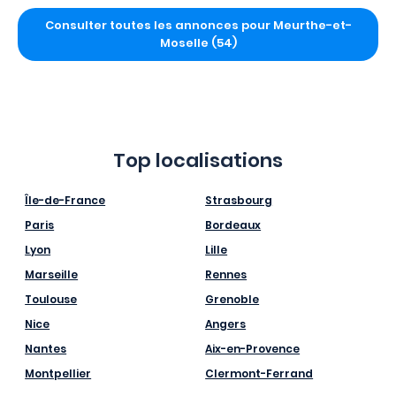
Consulter toutes les annonces pour Meurthe-et-
Moselle (54)
Top localisations
Île-de-France
Strasbourg
Paris
Bordeaux
Lyon
Lille
Marseille
Rennes
Toulouse
Grenoble
Nice
Angers
Nantes
Aix-en-Provence
Montpellier
Clermont-Ferrand