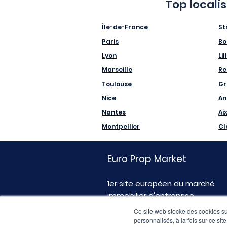
Top locali
Île-de-France
St
Paris
Bo
Lyon
Lil
Marseille
Re
Toulouse
Gr
Nice
An
Nantes
Ai
Montpellier
Cl
Euro Prop Market
1er site européen du marché
immobilier d'entreprise
Ce site web stocke des cookies sur
personnalisés, à la fois sur ce sit