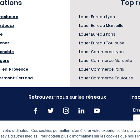
sations
Top 
rasbourg
Louer Bureau Lyon
rdeaux
Louer Bureau Marseille
le
Louer Bureau Paris
nnes
Louer Bureau Toulouse
enoble
Louer Commerce Lyon
gers
Louer Commerce Marseille
x-en-Provence
Louer Commerce Paris
ermont-Ferrand
Louer Commerce Toulouse
Retrouvez-nous
sur les
réseaux
Ins
Em
 votre ordinateur. Ces cookies permettent d'améliorer votre expérience de site web
Pro
e et via d'autres médias. Pour obtenir plus d'informations sur les cookies que nous ut