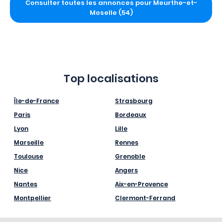
Consulter toutes les annonces pour Meurthe-et-
Moselle (54)
Top localisations
Île-de-France
Strasbourg
Paris
Bordeaux
Lyon
Lille
Marseille
Rennes
Toulouse
Grenoble
Nice
Angers
Nantes
Aix-en-Provence
Montpellier
Clermont-Ferrand