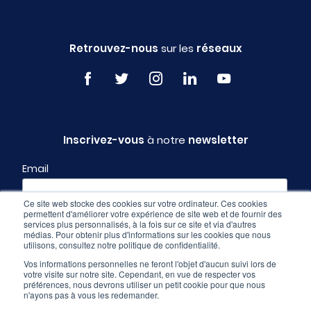
Retrouvez-nous
sur les
réseaux
Inscrivez-vous
à notre
newsletter
Email
Ce site web stocke des cookies sur votre ordinateur. Ces cookies
permettent d'améliorer votre expérience de site web et de fournir des
Profil
services plus personnalisés, à la fois sur ce site et via d'autres
médias. Pour obtenir plus d'informations sur les cookies que nous
utilisons, consultez notre politique de confidentialité.
Vos informations personnelles ne feront l'objet d'aucun suivi lors de
votre visite sur notre site. Cependant, en vue de respecter vos
préférences, nous devrons utiliser un petit cookie pour que nous
n'ayons pas à vous les redemander.