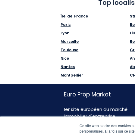
Top locali
Île-de-France
St
Paris
Bo
Lyon
Lil
Marseille
Re
Toulouse
Gr
Nice
An
Nantes
Ai
Montpellier
Cl
Euro Prop Market
1er site européen du marché
immobilier d'entreprise
Ce site web stocke des cookies sur
personnalisés, à la fois sur ce sit