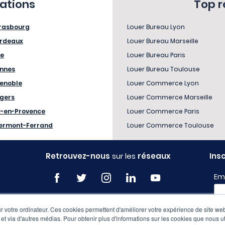
sations
Top 
rasbourg
Louer Bureau Lyon
rdeaux
Louer Bureau Marseille
le
Louer Bureau Paris
nnes
Louer Bureau Toulouse
enoble
Louer Commerce Lyon
gers
Louer Commerce Marseille
x-en-Provence
Louer Commerce Paris
ermont-Ferrand
Louer Commerce Toulouse
Retrouvez-nous
sur les
réseaux
Ins
Em
 votre ordinateur. Ces cookies permettent d'améliorer votre expérience de site web
Pro
e et via d'autres médias. Pour obtenir plus d'informations sur les cookies que nous ut