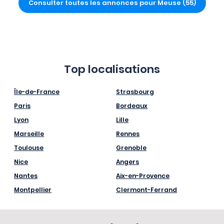
Consulter toutes les annonces pour Meuse (55)
Top localisations
Île-de-France
Strasbourg
Paris
Bordeaux
Lyon
Lille
Marseille
Rennes
Toulouse
Grenoble
Nice
Angers
Nantes
Aix-en-Provence
Montpellier
Clermont-Ferrand