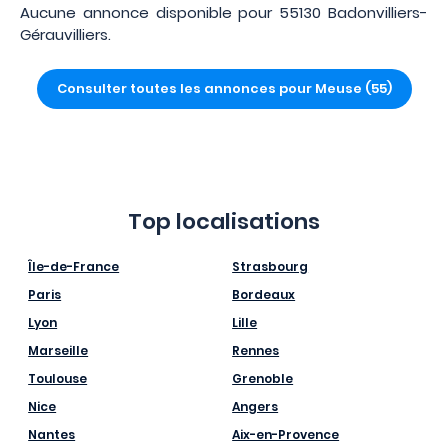
Aucune annonce disponible pour 55130 Badonvilliers-
Gérauvilliers.
Consulter toutes les annonces pour Meuse (55)
Top localisations
Île-de-France
Strasbourg
Paris
Bordeaux
Lyon
Lille
Marseille
Rennes
Toulouse
Grenoble
Nice
Angers
Nantes
Aix-en-Provence