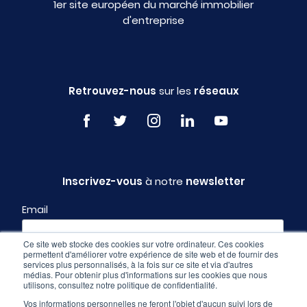
1er site européen du marché immobilier
d'entreprise
Retrouvez-nous
sur les
réseaux
Inscrivez-vous
à notre
newsletter
Email
Ce site web stocke des cookies sur votre ordinateur. Ces cookies
permettent d'améliorer votre expérience de site web et de fournir des
Profil
services plus personnalisés, à la fois sur ce site et via d'autres
médias. Pour obtenir plus d'informations sur les cookies que nous
utilisons, consultez notre politique de confidentialité.
Vos informations personnelles ne feront l'objet d'aucun suivi lors de