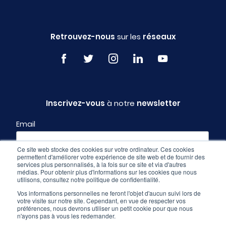
Retrouvez-nous
sur les
réseaux
Inscrivez-vous
à notre
newsletter
Email
Ce site web stocke des cookies sur votre ordinateur. Ces cookies
permettent d'améliorer votre expérience de site web et de fournir des
Profil
services plus personnalisés, à la fois sur ce site et via d'autres
médias. Pour obtenir plus d'informations sur les cookies que nous
utilisons, consultez notre politique de confidentialité.
Vos informations personnelles ne feront l'objet d'aucun suivi lors de
votre visite sur notre site. Cependant, en vue de respecter vos
préférences, nous devrons utiliser un petit cookie pour que nous
n'ayons pas à vous les redemander.