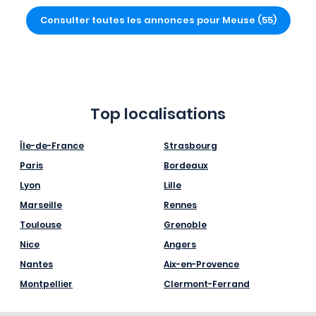
Consulter toutes les annonces pour Meuse (55)
Top localisations
Île-de-France
Strasbourg
Paris
Bordeaux
Lyon
Lille
Marseille
Rennes
Toulouse
Grenoble
Nice
Angers
Nantes
Aix-en-Provence
Montpellier
Clermont-Ferrand