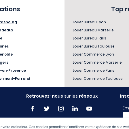
sations
Top 
rasbourg
Louer Bureau Lyon
rdeaux
Louer Bureau Marseille
le
Louer Bureau Paris
nnes
Louer Bureau Toulouse
enoble
Louer Commerce Lyon
gers
Louer Commerce Marseille
x-en-Provence
Louer Commerce Paris
ermont-Ferrand
Louer Commerce Toulouse
Retrouvez-nous
sur les
réseaux
Ins
Em
 votre ordinateur. Ces cookies permettent d'améliorer votre expérience de site web
Pro