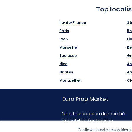
Top locali
Île-de-France
St
Paris
Bo
Lyon
Lil
Marseille
Re
Toulouse
Gr
Nice
An
Nantes
Ai
Montpellier
Cl
Euro Prop Market
1er site européen du marché
immobilier d'entreprise
Ce site web stocke des cookies sur