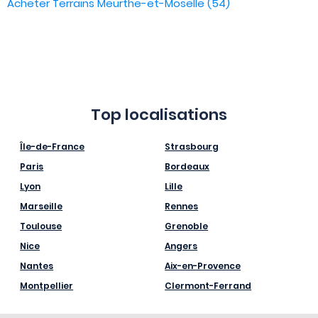
Acheter Terrains Meurthe-et-Moselle (54)
Top localisations
Île-de-France
Strasbourg
Paris
Bordeaux
Lyon
Lille
Marseille
Rennes
Toulouse
Grenoble
Nice
Angers
Nantes
Aix-en-Provence
Montpellier
Clermont-Ferrand