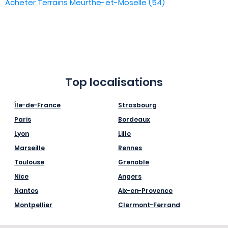
Acheter Terrains Meurthe-et-Moselle (54)
Top localisations
Île-de-France
Strasbourg
Paris
Bordeaux
Lyon
Lille
Marseille
Rennes
Toulouse
Grenoble
Nice
Angers
Nantes
Aix-en-Provence
Montpellier
Clermont-Ferrand