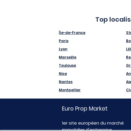
Top locali
Île-de-France
St
Paris
Bo
Lyon
Lil
Marseille
Re
Toulouse
Gr
Nice
An
Nantes
Ai
Montpellier
Cl
Euro Prop Market
1er site européen du marché
immobilier d'entreprise