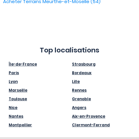
Acheter Terrains Meurthe-et-Moselle (54)
Top localisations
Île-de-France
Strasbourg
Paris
Bordeaux
Lyon
Lille
Marseille
Rennes
Toulouse
Grenoble
Nice
Angers
Nantes
Aix-en-Provence
Montpellier
Clermont-Ferrand