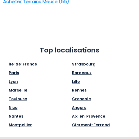
Acheter Terrains Meuse (55)
Top localisations
Île-de-France
Strasbourg
Paris
Bordeaux
Lyon
Lille
Marseille
Rennes
Toulouse
Grenoble
Nice
Angers
Nantes
Aix-en-Provence
Montpellier
Clermont-Ferrand