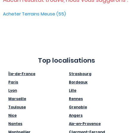
Acheter Terrains Meuse (55)
Top localisations
Île-de-France
Strasbourg
Paris
Bordeaux
Lyon
Lille
Marseille
Rennes
Toulouse
Grenoble
Nice
Angers
Nantes
Aix-en-Provence
Montpellier
Clermont-Ferrand