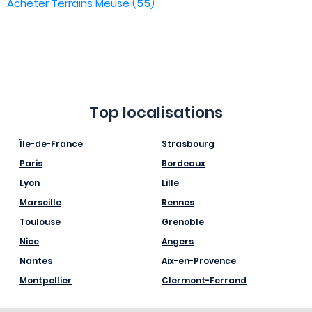
Acheter Terrains Meuse (55)
Top localisations
Île-de-France
Strasbourg
Paris
Bordeaux
Lyon
Lille
Marseille
Rennes
Toulouse
Grenoble
Nice
Angers
Nantes
Aix-en-Provence
Montpellier
Clermont-Ferrand