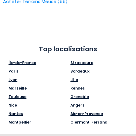
Acheter Terrains Meuse (55)
Top localisations
Île-de-France
Strasbourg
Paris
Bordeaux
Lyon
Lille
Marseille
Rennes
Toulouse
Grenoble
Nice
Angers
Nantes
Aix-en-Provence
Montpellier
Clermont-Ferrand