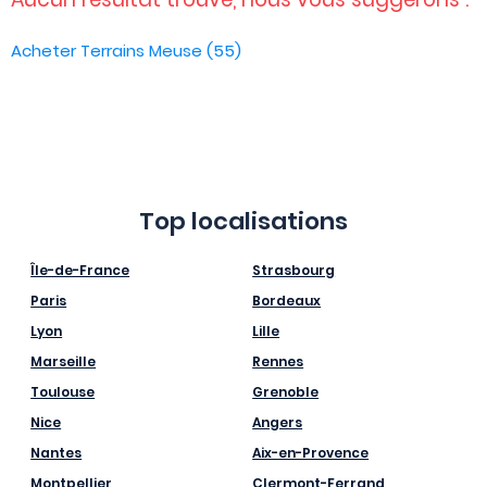
Acheter Terrains Meuse (55)
Top localisations
Île-de-France
Strasbourg
Paris
Bordeaux
Lyon
Lille
Marseille
Rennes
Toulouse
Grenoble
Nice
Angers
Nantes
Aix-en-Provence
Montpellier
Clermont-Ferrand