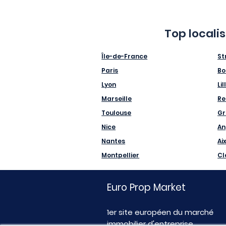
Top locali
Île-de-France
St
Paris
Bo
Lyon
Lil
Marseille
Re
Toulouse
Gr
Nice
An
Nantes
Ai
Montpellier
Cl
Euro Prop Market
1er site européen du marché
immobilier d'entreprise