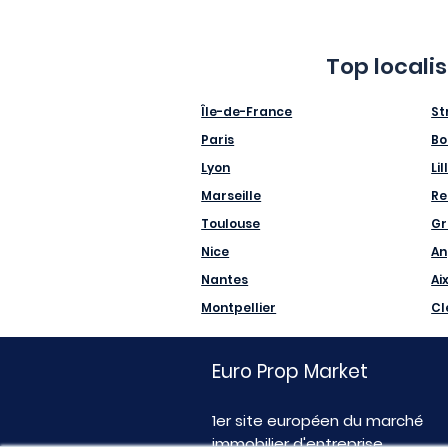
Top locali
Île-de-France
St
Paris
Bo
Lyon
Lil
Marseille
Re
Toulouse
Gr
Nice
An
Nantes
Ai
Montpellier
Cl
Euro Prop Market
1er site européen du marché
immobilier d'entreprise