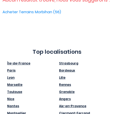
Acheter Terrains Morbihan (56)
Top localisations
Île-de-France
Strasbourg
Paris
Bordeaux
Lyon
Lille
Marseille
Rennes
Toulouse
Grenoble
Nice
Angers
Nantes
Aix-en-Provence
Montpellier
Clermont-Ferrand