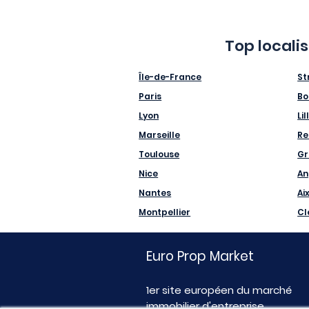
Top locali
Île-de-France
St
Paris
Bo
Lyon
Lil
Marseille
Re
Toulouse
Gr
Nice
An
Nantes
Ai
Montpellier
Cl
Euro Prop Market
1er site européen du marché
immobilier d'entreprise