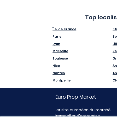
Top locali
Île-de-France
St
Paris
Bo
Lyon
Lil
Marseille
Re
Toulouse
Gr
Nice
An
Nantes
Ai
Montpellier
Cl
Euro Prop Market
1er site européen du marché
immobilier d'entreprise