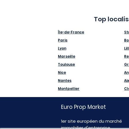
Top locali
Île-de-France
St
Paris
Bo
Lyon
Lil
Marseille
Re
Toulouse
Gr
Nice
An
Nantes
Ai
Montpellier
Cl
Euro Prop Market
1er site européen du marché
immobilier d'entreprise