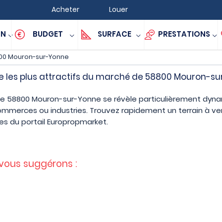
Acheter
Louer
ON
BUDGET
SURFACE
PRESTATIONS
00 Mouron-sur-Yonne
re les plus attractifs du marché de 58800 Mouron-s
de 58800 Mouron-sur-Yonne se révèle particulièrement dynam
commerces ou industries. Trouvez rapidement un terrain à 
s du portail Europropmarket.
 vous suggérons :