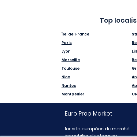
Top locali
Île-de-France
St
Paris
Bo
Lyon
Lil
Marseille
Re
Toulouse
Gr
Nice
An
Nantes
Ai
Montpellier
Cl
Euro Prop Market
1er site européen du marché
immobilier d'entreprise