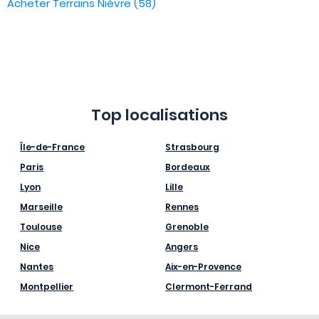
Acheter Terrains Nièvre (58)
Top localisations
Île-de-France
Strasbourg
Paris
Bordeaux
Lyon
Lille
Marseille
Rennes
Toulouse
Grenoble
Nice
Angers
Nantes
Aix-en-Provence
Montpellier
Clermont-Ferrand