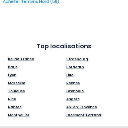
Acheter Terrains Nord (59)
Top localisations
Île-de-France
Strasbourg
Paris
Bordeaux
Lyon
Lille
Marseille
Rennes
Toulouse
Grenoble
Nice
Angers
Nantes
Aix-en-Provence
Montpellier
Clermont-Ferrand